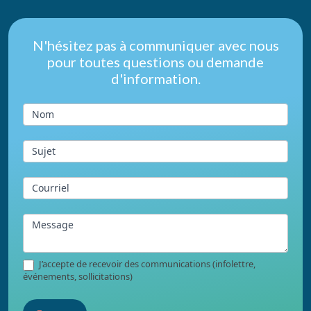
Nous
N'hésitez pas à communiquer avec nous
pour toutes questions ou demande
joindre
d'information.
du
pied
Nom
de
page
Sujet
Courriel
Message
J’accepte de recevoir des communications (infolettre,
événements, sollicitations)