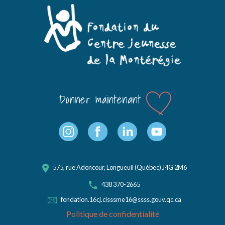
Donner maintenant
575, rue Adoncour, Longueuil (Québec) J4G 2M6
438 370-2665
fondation.16cj.cisssme16@ssss.gouv.qc.ca
Politique de confidentialité