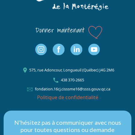
Donner maintenant
575, rue Adoncour, Longueuil (Québec) J4G 2M6
438 370-2665
fondation.16cj.cisssme16@ssss.gouv.qc.ca
Politique de confidentialité
Nous
N'hésitez pas à communiquer avec nous
pour toutes questions ou demande
joindre