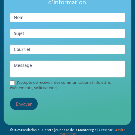
d'information.
du
pied
Nom
de
page
Sujet
Courriel
Message
J’accepte de recevoir des communications (infolettre,
événements, sollicitations)
Envoyer
© 2026 Fondation du Centre jeunesse de la Montérégie | Créé par
Gravité
Marketing