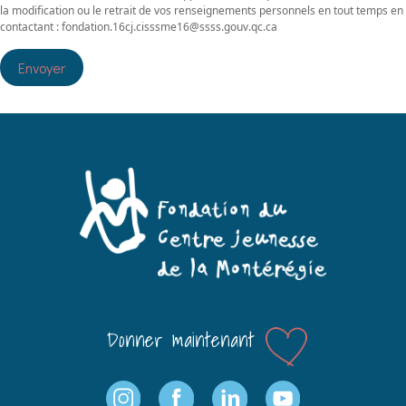
la modification ou le retrait de vos renseignements personnels en tout temps en
contactant : fondation.16cj.cisssme16@ssss.gouv.qc.ca
Envoyer
Donner maintenant