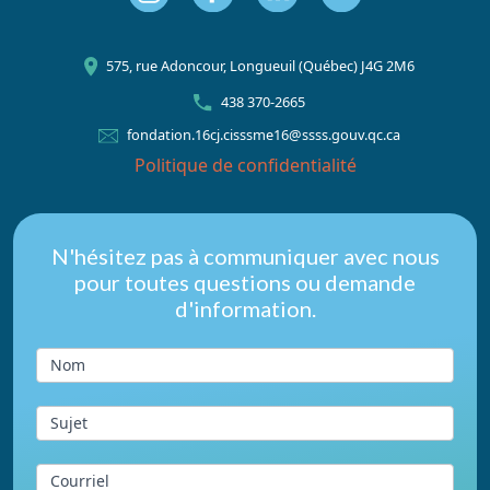
575, rue Adoncour, Longueuil (Québec) J4G 2M6
438 370-2665
fondation.16cj.cisssme16@ssss.gouv.qc.ca
Politique de confidentialité
Nous
N'hésitez pas à communiquer avec nous
pour toutes questions ou demande
joindre
d'information.
du
pied
Nom
de
page
Sujet
Courriel