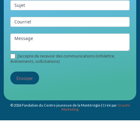
page
Sujet
Courriel
Message
J’accepte de recevoir des communications (infolettre,
événements, sollicitations)
Envoyer
© 2026 Fondation du Centre jeunesse de la Montérégie | Créé par
Gravité
Marketing