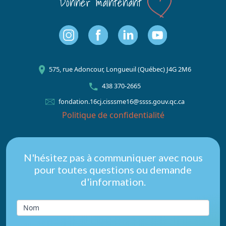
Donner maintenant
575, rue Adoncour, Longueuil (Québec) J4G 2M6
438 370-2665
fondation.16cj.cisssme16@ssss.gouv.qc.ca
Politique de confidentialité
Nous
N'hésitez pas à communiquer avec nous
pour toutes questions ou demande
joindre
d'information.
du
pied
Nom
de