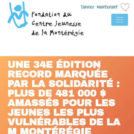
Donner maintenant
NAVIGATION PRINCIP
UNE 34E ÉDITION
RECORD MARQUÉE
PAR LA SOLIDARITÉ :
PLUS DE 481 000 $
AMASSÉS POUR LES
JEUNES LES PLUS
VULNÉRABLES DE LA
M MONTÉRÉGIE