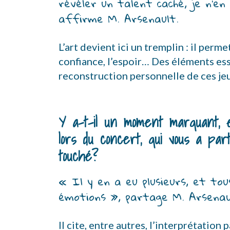
révéler un talent caché, je n’en
affirme M. Arsenault.
L’art devient ici un tremplin : il perme
confiance, l’espoir… Des éléments ess
reconstruction personnelle de ces je
Y a-t-il un moment marquant, e
lors du concert, qui vous a par
touché?
« Il y en a eu plusieurs, et tous
émotions », partage M. Arsenau
Il cite, entre autres, l’interprétation