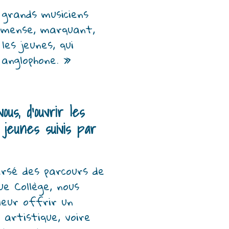
 grands musiciens 
mmense, marquant, 
es jeunes, qui 
anglophone. »
ous, d’ouvrir les
 jeunes suivis par
sé des parcours de 
ue Collège, nous 
eur offrir un 
artistique, voire 