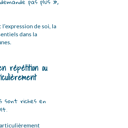
 demande pas plus », 
t l’expression de soi, la
entiels dans la
unes.
n répétition ou
ticulièrement
 sont riches en 
lt.
 particulièrement