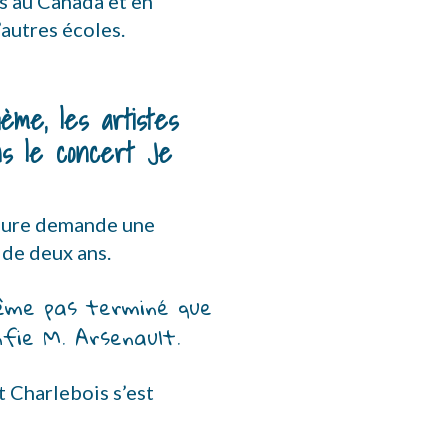
es au Canada et en
’autres écoles.
ème, les artistes
s le concert Je
rgure demande une
 de deux ans.
ême pas terminé que 
nfie M. Arsenault.
 Charlebois s’est