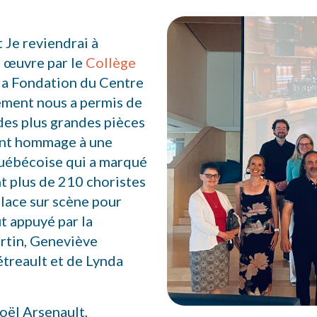
t Je reviendrai à
n œuvre par le
Collège
 la Fondation du Centre
ement nous a permis de
des plus grandes pièces
ant hommage à une
uébécoise qui a marqué
nt plus de 210 choristes
place sur scène pour
t appuyé par la
ortin, Geneviève
étreault et de Lynda
ël Arsenault,