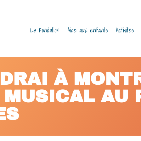
 PRINCIPAL
La Fondation
Aide aux enfants
Activités
DRAI À MONTR
MUSICAL AU 
ES