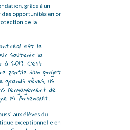
ondation, grâce à un
r des opportunités en or
protection de la
ntréal est le 
ur soutenir la 
à 2019. C’est 
e partie d’un projet 
 grands rêves, ils 
ns l’engagement de 
gne M. Arsenault.
aussi aux élèves du
stique exceptionnelle en