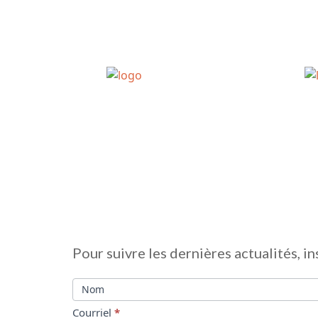
Infolettre
Pour suivre les dernières actualités, in
Nom
Courriel
*