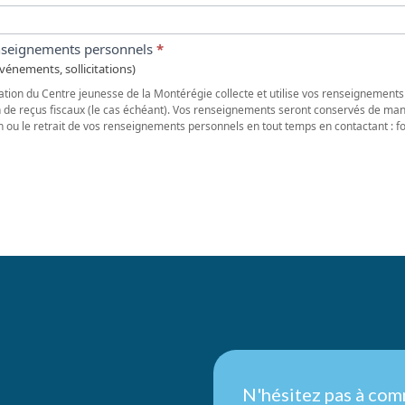
renseignements personnels
*
vénements, sollicitations)
tion du Centre jeunesse de la Montérégie collecte et utilise vos renseignements
n de reçus fiscaux (le cas échéant). Vos renseignements seront conservés de ma
on ou le retrait de vos renseignements personnels en tout temps en contactant :
Nous
N'hésitez pas à com